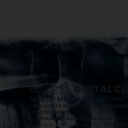
EQUIP ES
DENTAL CL
Director Mèdic i Cirurgià oral
Especialista en Cirurgia Oral, Implan
Estètica Dental
Amb
més de 22 anys d’experiència
, el Dr
seva carrera a la salut i estètica dental, aj