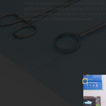
Dedicat a proporcionar una atenció integra
enfocament es basa en la prevenció, el dia
tractament de malalties bucals, sempre pri
benestar i la comoditat del pacient.