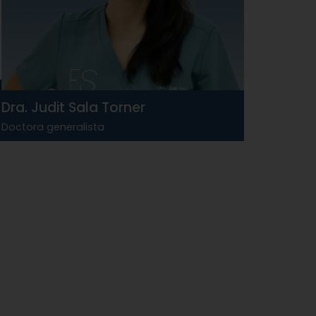
Dra. Judit Sala Torner
Doctora generalista