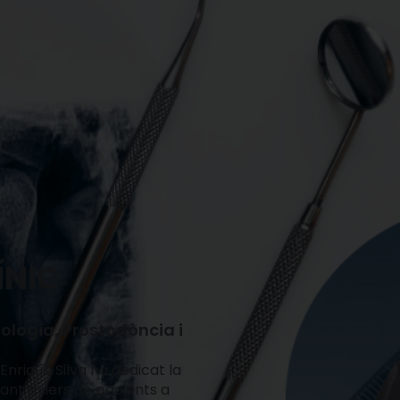
ÍNIC
tologia, Prostodòncia i
. Enrique Silva ha dedicat la
udant milers de pacients a