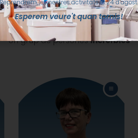
Reprendrem les nostres activitats el 24 d'agost
Esperem veure't quan tornis!
N EQUIP
MOLT PROFESSION
Un grup de persones
increïbles