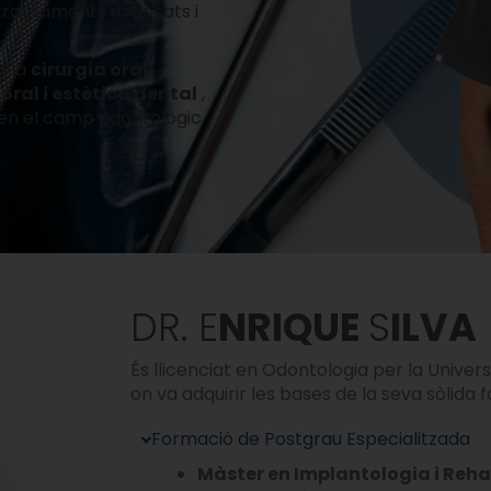
e tractaments avançats i
n la
cirurgia oral
ral i estètica dental
,
en el camp odontològic.
DR. E
NRIQUE
S
ILVA
És llicenciat en Odontologia per la Univer
on va adquirir les bases de la seva sòlida 
Formació de Postgrau Especialitzada
Màster en Implantologia i Rehab