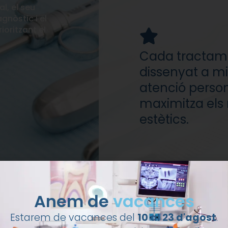
l, el seu
gnòstic i el
oritzant el
Cada tractame
dissenyat a m
atenció perso
maximitza els r
estètics.
Anem de
vacances
Estarem de vacances del
10 al 23 d'agost
.