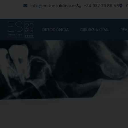
Vés
contingut
info@esdentalclinic.es
+34 937 29 86 58
C
al
contingut
ORTODÒNCIA
CIRURGIA ORAL
REH