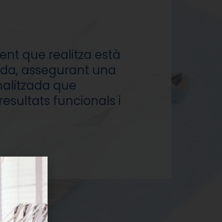
nt que realitza està
ida, assegurant una
nalitzada que
esultats funcionals i