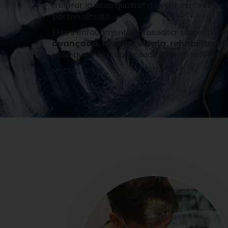
millorar la seva qualitat de vida a través d
personalitzats.
El seu enfocament professional se centra e
avançada, implantologia, rehabilitació o
cosa que ho ha consolidat com un referent 
NºCOL. 4922