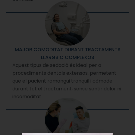
MAJOR COMODITAT DURANT TRACTAMENTS
LLARGS O COMPLEXOS
Aquest tipus de sedació és ideal per a
procediments dentals extensos, permetent
que el pacient romangui tranquil i còmode
durant tot el tractament, sense sentir dolor ni
incomoditat.