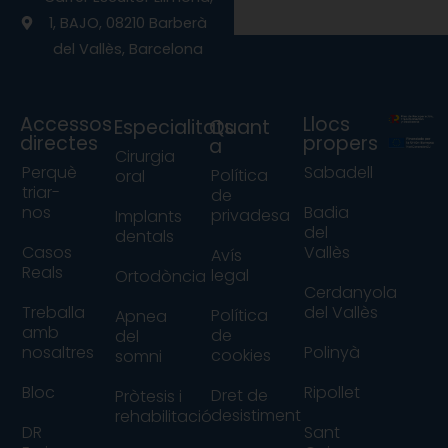
k
a
1, BAJO, 08210 Barberà
m
del Vallès, Barcelona
Accessos
Llocs
Especialitats
Quant
directes
propers
a
Cirurgia
Perquè
Sabadell
Política
oral
triar-
de
nos
Badia
privadesa
Implants
del
dentals
Casos
Vallès
Avís
Reals
legal
Ortodòncia
Cerdanyola
Treballa
del Vallès
Política
Apnea
amb
de
del
nosaltres
Polinyà
cookies
somni
Bloc
Ripollet
Dret de
Pròtesis i
desistiment
rehabilitació
DR
Sant