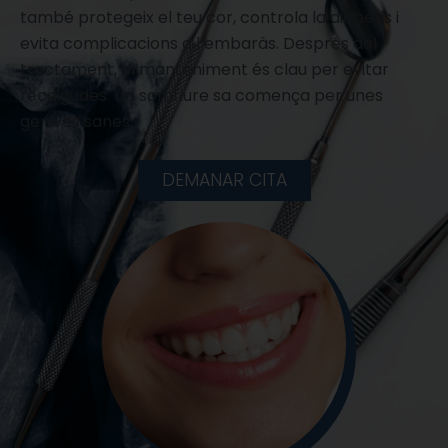
també protegeix el teu cor, controla la diabetis i
evita complicacions a l’embaràs. Després del
tractament, el manteniment és clau per evitar
recaigudes. Un somriure sa comença per unes
genives sanes.
DEMANAR CITA