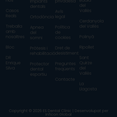
nos
Badia
privadesa
Implants
del
dentals
Casos
Vallès
Avís
Reals
legal
Ortodòncia
Cerdanyola
Treballa
del Vallès
Política
Apnea
amb
de
del
nosaltres
Polinyà
cookies
somni
Bloc
Ripollet
Dret de
Pròtesis i
desistiment
rehabilitació
DR
Sant
Enrique
Quirze
Preguntes
Protector
Silva
del
freqüents
dental
Vallès
esportiu
Contacte
La
Llagosta
Copyright © 2026 ES Dental Clínic | Desenvolupat per
Inficon Global