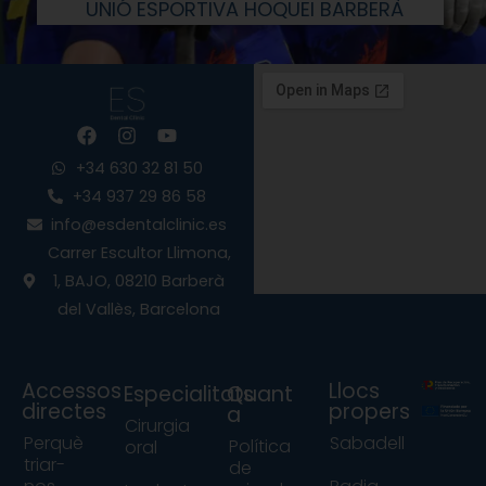
UNIÓ ESPORTIVA HOQUEI BARBERÀ
F
I
Y
a
n
o
c
s
u
+34 630 32 81 50
e
t
t
+34 937 29 86 58
b
a
u
info@esdentalclinic.es
o
g
b
o
r
e
Carrer Escultor Llimona,
k
a
1, BAJO, 08210 Barberà
m
del Vallès, Barcelona
Accessos
Llocs
Especialitats
Quant
directes
propers
a
Cirurgia
Perquè
Sabadell
Política
oral
triar-
de