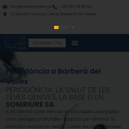
Vés
contingut
info@esdentalclinic.es
+34 937 29 86 58
al
C/ Escultor Llimona, 1, BAJO Barberà del Vallès
contingut
CAT
DEMANAR CITA
Periodòncia a Barberá del
Valles
PERIODÒNCIA: LA SALUT DE LES
TEVES GENIVES, LA BASE D'UN
SOMRIURE SA
A ES Dental Clínic fem servir tècniques avançades
com neteges profundes i raspats per eliminar la
infecció i recuperar teixits. Cuidar les teves genives