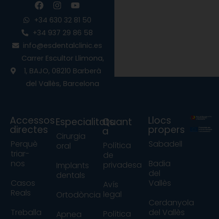
F
I
Y
a
n
o
c
s
u
+34 630 32 81 50
e
t
t
+34 937 29 86 58
b
a
u
info@esdentalclinic.es
o
g
b
o
r
e
Carrer Escultor Llimona,
k
a
1, BAJO, 08210 Barberà
m
del Vallès, Barcelona
Accessos
Llocs
Especialitats
Quant
directes
propers
a
Cirurgia
Perquè
Sabadell
Política
oral
triar-
de
nos
Badia
privadesa
Implants
del
dentals
Casos
Vallès
Avís
Reals
legal
Ortodòncia
Cerdanyola
Treballa
del Vallès
Política
Apnea