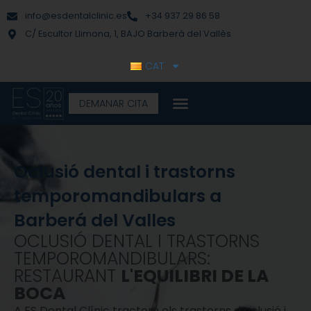
Vés
contingut
info@esdentalclinic.es
+34 937 29 86 58
al
C/ Escultor Llimona, 1, BAJO Barberà del Vallès
contingut
CAT
DEMANAR CITA
Oclusió dental i trastorns
temporomandibulars a
Barberá del Valles
OCLUSIÓ DENTAL I TRASTORNS
TEMPOROMANDIBULARS:
RESTAURANT
L'EQUILIBRI DE LA
BOCA
A ES Dental Clínic tractem els trastorns d’oclusió i