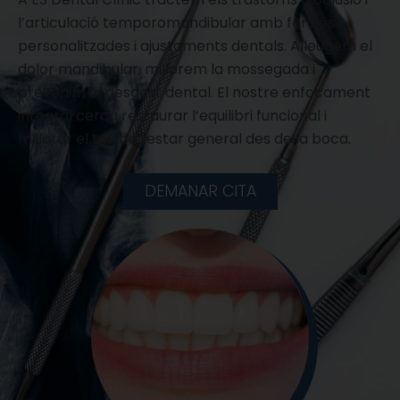
l’articulació temporomandibular amb fèrules
personalitzades i ajustaments dentals. Alleugem el
dolor mandibular, millorem la mossegada i
prevenim el desgast dental. El nostre enfocament
integral cerca restaurar l’equilibri funcional i
millorar el teu benestar general des de la boca.
DEMANAR CITA