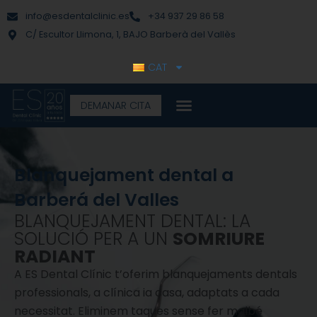
Vés
contingut
info@esdentalclinic.es
+34 937 29 86 58
al
C/ Escultor Llimona, 1, BAJO Barberà del Vallès
contingut
CAT
DEMANAR CITA
Blanquejament dental a
Barberá del Valles
BLANQUEJAMENT DENTAL: LA
SOLUCIÓ PER A UN
SOMRIURE
RADIANT
A ES Dental Clínic t’oferim blanquejaments dentals
professionals, a clínica ia casa, adaptats a cada
necessitat. Eliminem taques sense fer malbé