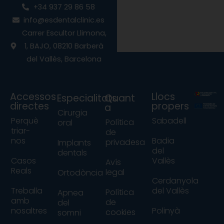
e
t
t
+34 937 29 86 58
b
a
u
info@esdentalclinic.es
o
g
b
o
r
e
Carrer Escultor Llimona,
k
a
1, BAJO, 08210 Barberà
m
del Vallès, Barcelona
Accessos
Llocs
Especialitats
Quant
directes
propers
a
Cirurgia
Perquè
Sabadell
Política
oral
triar-
de
nos
Badia
privadesa
Implants
del
dentals
Casos
Vallès
Avís
Reals
legal
Ortodòncia
Cerdanyola
Treballa
del Vallès
Política
Apnea
amb
de
del
nosaltres
Polinyà
cookies
somni