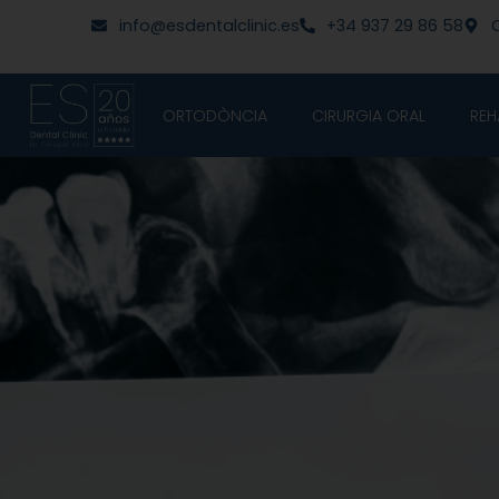
Vés
contingut
info@esdentalclinic.es
+34 937 29 86 58
C
al
contingut
ORTODÒNCIA
CIRURGIA ORAL
REH