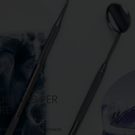
l Valles
UCIONS PER
RE
 amb fèrules d’avançament