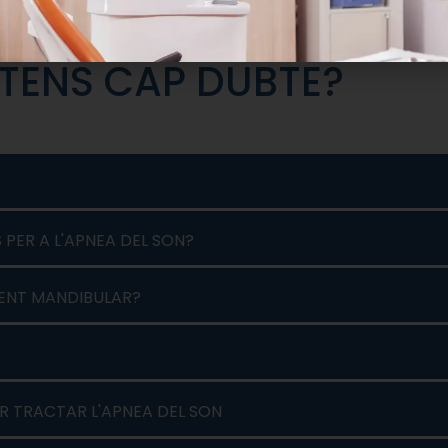
TENS CAP DUBTE?
 PER A L'APNEA DEL SON?
ENT MANDIBULAR?
ER TRACTAR L'APNEA DEL SON