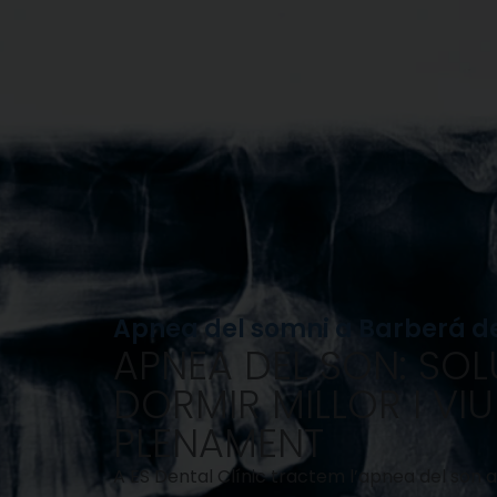
Apnea del somni a Barberá de
APNEA DEL SON: SOL
DORMIR MILLOR I VIU
PLENAMENT
A ES Dental Clínic tractem l’apnea del son