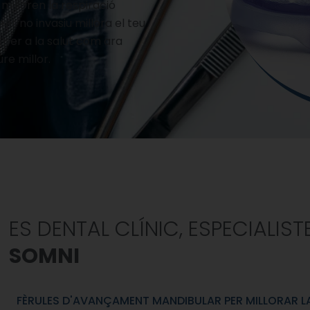
milloren la respiració
t no invasiu millora el teu
s per a la salut com ara
re millor.
ES DENTAL CLÍNIC, ESPECIALIST
SOMNI
FÈRULES D'AVANÇAMENT MANDIBULAR PER MILLORAR LA