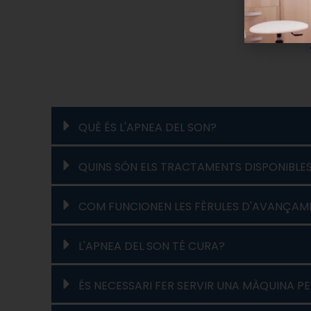
QUÈ ÉS L'APNEA DEL SON?
QUINS SÓN ELS TRACTAMENTS DISPONIBLES
COM FUNCIONEN LES FÈRULES D'AVANÇAM
L'APNEA DEL SON TÉ CURA?
ÉS NECESSARI FER SERVIR UNA MÀQUINA P