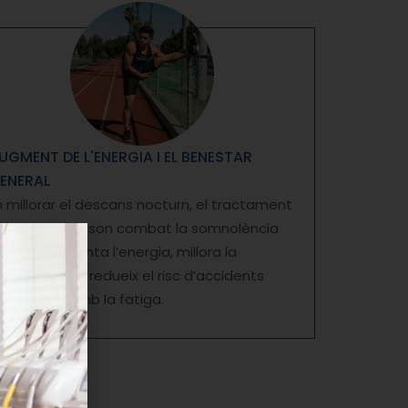
UGMENT DE L'ENERGIA I EL BENESTAR
ENERAL
n millorar el descans nocturn, el tractament
e l’apnea del son combat la somnolència
iürna, augmenta l’energia, millora la
oncentració i redueix el risc d’accidents
elacionats amb la fatiga.
.