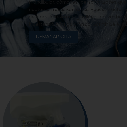
mandibular, còmodes i personalitzades, que 
nocturna i redueixen roncs. Aquest tractamen
descans, la teva energia diària i prevé risco
hipertensió o fatiga crònica. Dormir bé és viu
DEMANAR CITA