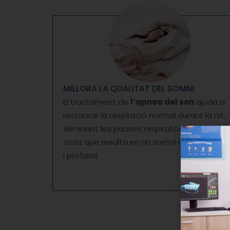
MILLORA LA QUALITAT DEL SOMNI
El tractament de
l’apnea del son
ajuda a
restaurar la respiració normal durant la nit,
eliminant les pauses respiratòries i els roncs
cosa que resulta en un somni més reparad
i profund.